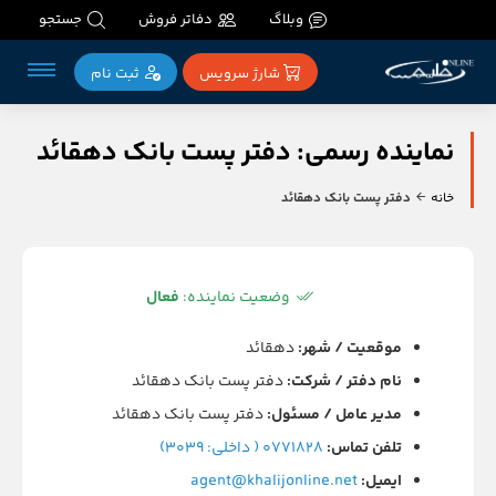
وبلاگ
دفاتر فروش
جستجو
شارژ سرویس
ثبت‌ نام
نماینده رسمی: دفتر پست بانک دهقائد
خانه
دفتر پست بانک دهقائد
وضعیت نماینده:
فعال
موقعیت / شهر:
دهقائد
نام دفتر / شرکت:
دفتر پست بانک دهقائد
مدیر عامل / مسئول:
دفتر پست بانک دهقائد
تلفن تماس:
0771828 ( داخلی: 3039)
ایمیل:
agent@khalijonline.net