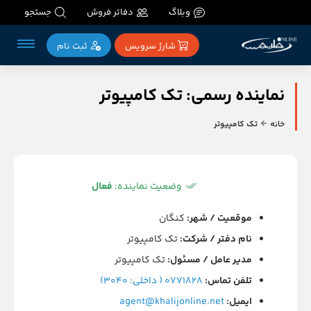
وبلاگ
دفاتر فروش
جستجو
شارژ سرویس
ثبت‌ نام
نماینده رسمی: تک کامپیوتر
خانه
تک کامپیوتر
وضعیت نماینده:
فعال
موقعیت / شهر:
کنگان
نام دفتر / شرکت:
تک کامپیوتر
مدیر عامل / مسئول:
تک کامپیوتر
تلفن تماس:
0771828 ( داخلی: 3040)
ایمیل:
agent@khalijonline.net