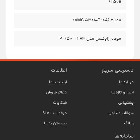
T50B)
مودم (VMG 5301–T20A)
مودم زایکسل مدل P-650-T1 V3
دسترسی سریع
اطلاعات
درباره ما
ارتباط با ما
اخبار و تازه‌ها
دفاتر فروش
پشتیبانی
شکایات
سوالات متداول
درخواست SLA
وبلاگ
پیوستن به ما
سامانه‌ها