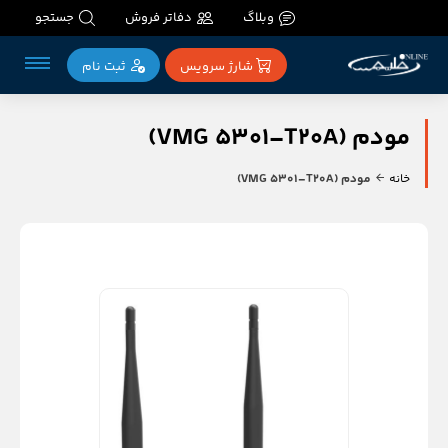
وبلاگ
دفاتر فروش
جستجو
شارژ سرویس
ثبت‌ نام
مودم (VMG 5301–T20A)
خانه
مودم (VMG 5301–T20A)