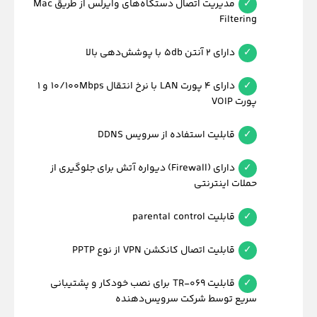
مدیریت اتصال دستگاه‌های وایرلس از طریق Mac
Filtering
دارای 2 آنتن 5db با پوشش‌دهی بالا
دارای 4 پورت LAN با نرخ انتقال 10/100Mbps و 1
پورت VOIP
قابلیت استفاده از سرویس DDNS
دارای (Firewall) دیواره آتش برای جلوگیری از
حملات اینترنتی
قابلیت parental control
قابلیت اتصال کانکشن VPN از نوع PPTP
قابلیت TR-069 برای نصب خودکار و پشتیبانی
سریع توسط شرکت سرویس‌دهنده