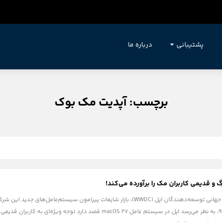
پشتیبانی
درباره ما
برچسب: آپدیت مک بوک
با نزدیک شدن به کنفرانس جهانی توسعه‌دهندگان اپل (WWDC)، بازار شایعات پیر
در وب‌سایت معتبر 9to5Mac، به نظر می‌رسد اپل در سیستم عامل cOS 27