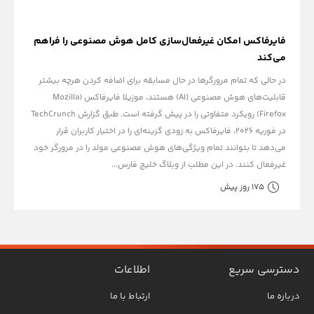
فایرفاکس امکان غیرفعال‌سازی کامل هوش مصنوعی را فراهم
می‌کند
در حالی که تمام مرورگرها در حال مسابقه برای اضافه کردن هرچه بیشتر
قابلیت‌های هوش مصنوعی (AI) هستند، موزیلا فایرفاکس (Mozilla
Firefox) رویکرد متفاوتی را در پیش گرفته است. طبق گزارش TechCrunch
در فوریه ۲۰۲۶، فایرفاکس به زودی گزینه‌ای را در اختیار کاربران قرار
می‌دهد تا بتوانند تمام ویژگی‌های هوش مصنوعی مولد را در مرورگر خود
غیرفعال کنند. در این مطلب از وبلاگ خلیج فارس...
175 روز پیش
دسترسی سریع
اطلاعات
درباره ما
ارتباط با ما