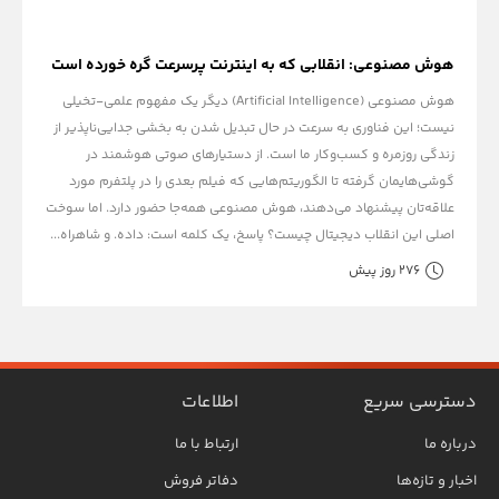
هوش مصنوعی: انقلابی که به اینترنت پرسرعت گره خورده است
هوش مصنوعی (Artificial Intelligence) دیگر یک مفهوم علمی-تخیلی
نیست؛ این فناوری به سرعت در حال تبدیل شدن به بخشی جدایی‌ناپذیر از
زندگی روزمره و کسب‌وکار ما است. از دستیارهای صوتی هوشمند در
گوشی‌هایمان گرفته تا الگوریتم‌هایی که فیلم بعدی را در پلتفرم مورد
علاقه‌تان پیشنهاد می‌دهند، هوش مصنوعی همه‌جا حضور دارد. اما سوخت
اصلی این انقلاب دیجیتال چیست؟ پاسخ، یک کلمه است: داده. و شاهراه...
276 روز پیش
دسترسی سریع
اطلاعات
درباره ما
ارتباط با ما
اخبار و تازه‌ها
دفاتر فروش