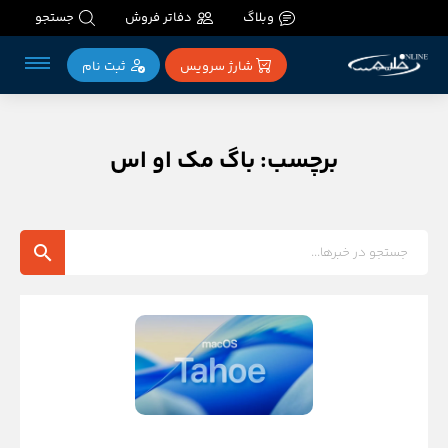
وبلاگ
دفاتر فروش
جستجو
شارژ سرویس
ثبت‌ نام
برچسب: باگ مک او اس