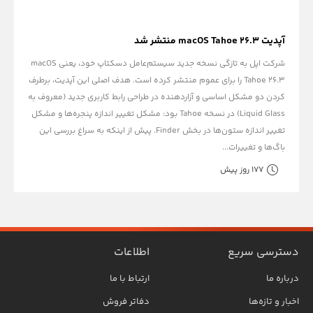
آپدیت macOS Tahoe 26.3 منتشر شد
شرکت اپل به تازگی نسخه جدید سیستم‌عامل دسکتاپ خود، یعنی macOS
Tahoe 26.3 را برای عموم منتشر کرده است. هدف اصلی این آپدیت، برطرف
کردن دو مشکل اساسی و آزاردهنده در طراحی رابط کاربری جدید (معروف به
Liquid Glass) در نسخه Tahoe بود: مشکل تغییر اندازه پنجره‌ها و مشکل
تغییر اندازه ستون‌ها در بخش Finder. پیش از اینکه به سراغ بررسی این
باگ‌ها و تغییرات...
177 روز پیش
دسترسی سریع
اطلاعات
درباره ما
ارتباط با ما
اخبار و تازه‌ها
دفاتر فروش