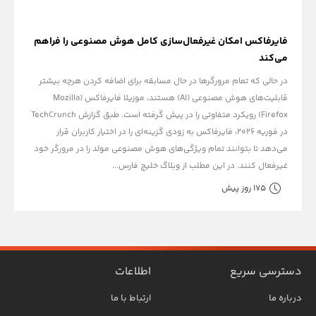
فایرفاکس امکان غیرفعال‌سازی کامل هوش مصنوعی را فراهم
می‌کند
در حالی که تمام مرورگرها در حال مسابقه برای اضافه کردن هرچه بیشتر
قابلیت‌های هوش مصنوعی (AI) هستند، موزیلا فایرفاکس (Mozilla
Firefox) رویکرد متفاوتی را در پیش گرفته است. طبق گزارش TechCrunch
در فوریه ۲۰۲۶، فایرفاکس به زودی گزینه‌ای را در اختیار کاربران قرار
می‌دهد تا بتوانند تمام ویژگی‌های هوش مصنوعی مولد را در مرورگر خود
غیرفعال کنند. در این مطلب از وبلاگ خلیج فارس...
175 روز پیش
دسترسی سریع
اطلاعات
درباره ما
ارتباط با ما