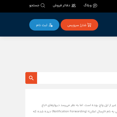
وبلاگ
دفاتر فروش
جستجو
شارژ سرویس
ثبت‌ نام
از اپل واچ بوده است. اما به نظر می‌رسد دیوارهای «باغ
محصور» اپل تحت فشار اتحادیه اروپا (قانون DMA) در حال ترک برداشتن است. در نسخه آزمایشی جدید iOS 26.3، قابلیتی به نام «ارسال اعلان» (Notification Forwarding) دیده شده که