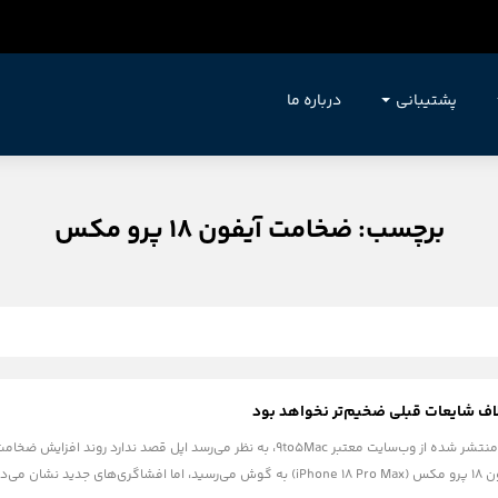
پشتیبانی
درباره ما
برچسب: ضخامت آیفون 18 پرو مکس
طبق جدیدترین گزارش‌های منتشر شده از وب‌سایت معتبر 9to5Mac، به نظر می‌رسد
مبنی بر ضخیم‌تر شدن آیفون ۱۸ پرو مکس (iPhone 18 Pro Max) به گوش می‌رسید، ام