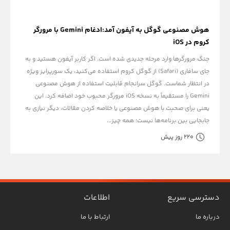
هوش مصنوعی گوگل به آیفون آمد:ادغام Gemini با مرورگر
کروم در iOS
جنگ مرورگرها وارد مرحله جدیدی شده است. اگر کاربر آیفون هستید و به
جای سافاری (Safari) از گوگل کروم استفاده می‌کنید، یک سورپرایز ویژه
در انتظار شماست. گوگل سرانجام قابلیت استفاده از هوش مصنوعی
Gemini را مستقیماً به نسخه iOS مرورگر محبوب خود اضافه کرد. این
یعنی برای صحبت با هوش مصنوعی یا خلاصه کردن مقالات، دیگر نیازی به
جابجایی بین برنامه‌ها نیست؛ همه چیز...
220 روز پیش
دسترسی سریع
اطلاعات
درباره ما
ارتباط با ما