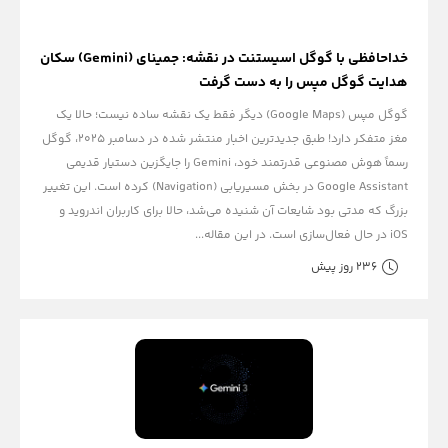
خداحافظی با گوگل اسیستنت در نقشه: جمینای (Gemini) سکان
هدایت گوگل مپس را به دست گرفت
گوگل مپس (Google Maps) دیگر فقط یک نقشه ساده نیست؛ حالا یک
مغز متفکر دارد! طبق جدیدترین اخبار منتشر شده در دسامبر ۲۰۲۵، گوگل
رسماً هوش مصنوعی قدرتمند خود، Gemini را جایگزین دستیار قدیمی
Google Assistant در بخش مسیریابی (Navigation) کرده است. این تغییر
بزرگ که مدتی بود شایعات آن شنیده می‌شد، حالا برای کاربران اندروید و
iOS در حال فعال‌سازی است. در این مقاله...
236 روز پیش