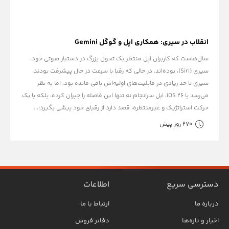
انقلاب در سیری: همکاری اپل و گوگل Gemini
سال‌هاست که کاربران اپل منتظر یک تحول بزرگ در دستیار صوتی خود،
سیری (Siri)، بوده‌اند. در حالی که رقبا با سرعت در حال پیشرفت بودند،
سیری تا حد زیادی در قابلیت‌های اولیه‌اش باقی مانده بود. اما به نظر
می‌رسد با iOS 26، اپل سرانجام نه تنها این فاصله را جبران کرده، بلکه با یک
حرکت استراتژیک و غیرمنتظره، قصد دارد از رقبای خود پیشی بگیرد:...
270 روز پیش
دسترسی سریع
اطلاعات
درباره ما
ارتباط با ما
اخبار و تازه‌ها
دفاتر فروش