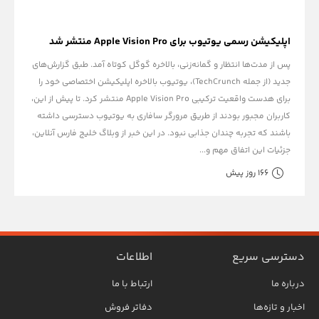
اپلیکیشن رسمی یوتیوب برای Apple Vision Pro منتشر شد
پس از مدت‌ها انتظار و گمانه‌زنی، بالاخره گوگل کوتاه آمد. طبق گزارش‌های
جدید (از جمله TechCrunch)، یوتیوب بالاخره اپلیکیشن اختصاصی خود را
برای هدست واقعیت ترکیبی Apple Vision Pro منتشر کرد. تا پیش از این،
کاربران مجبور بودند از طریق مرورگر سافاری به یوتیوب دسترسی داشته
باشند که تجربه چندان جذابی نبود. در این خبر از وبلاگ خلیج فارس آنلاین،
جزئیات این اتفاق مهم و...
166 روز پیش
دسترسی سریع
اطلاعات
درباره ما
ارتباط با ما
اخبار و تازه‌ها
دفاتر فروش