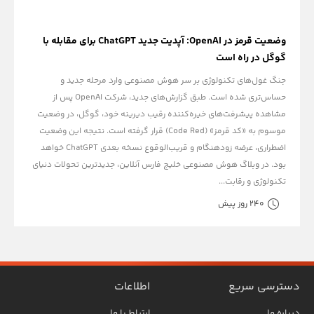
وضعیت قرمز در OpenAI: آپدیت جدید ChatGPT برای مقابله با
گوگل در راه است
جنگ غول‌های تکنولوژی بر سر هوش مصنوعی وارد مرحله جدید و
حساس‌تری شده است. طبق گزارش‌های جدید، شرکت OpenAI پس از
مشاهده پیشرفت‌های خیره‌کننده رقیب دیرینه خود، گوگل، در وضعیت
موسوم به «کد قرمز» (Code Red) قرار گرفته است. نتیجه این وضعیت
اضطراری، عرضه زودهنگام و قریب‌الوقوع نسخه بعدی ChatGPT خواهد
بود. در وبلاگ هوش مصنوعی خلیج فارس آنلاین، جدیدترین تحولات دنیای
تکنولوژی و رقابت...
240 روز پیش
دسترسی سریع
اطلاعات
درباره ما
ارتباط با ما