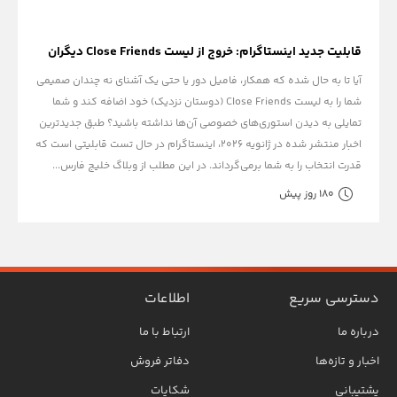
قابلیت جدید اینستاگرام: خروج از لیست Close Friends دیگران
آیا تا به حال شده که همکار، فامیل دور یا حتی یک آشنای نه چندان صمیمی
شما را به لیست Close Friends (دوستان نزدیک) خود اضافه کند و شما
تمایلی به دیدن استوری‌های خصوصی آن‌ها نداشته باشید؟ طبق جدیدترین
اخبار منتشر شده در ژانویه ۲۰۲۶، اینستاگرام در حال تست قابلیتی است که
قدرت انتخاب را به شما برمی‌گرداند. در این مطلب از وبلاگ خلیج فارس...
180 روز پیش
دسترسی سریع
اطلاعات
درباره ما
ارتباط با ما
اخبار و تازه‌ها
دفاتر فروش
پشتیبانی
شکایات