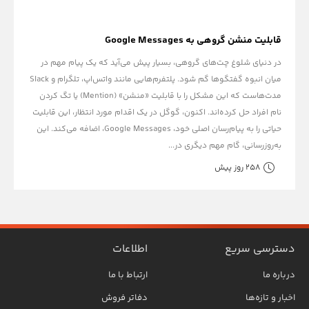
قابلیت منشن گروهی به Google Messages
در دنیای شلوغ چت‌های گروهی، بسیار پیش می‌آید که یک پیام مهم در
میان انبوه گفتگوها گم شود. پلتفرم‌هایی مانند واتس‌اپ، تلگرام و Slack
مدت‌هاست که این مشکل را با قابلیت «منشن» (Mention) یا تگ کردن
نام افراد حل کرده‌اند. اکنون، گوگل در یک اقدام مورد انتظار، این قابلیت
حیاتی را به پیام‌رسان اصلی خود، Google Messages، اضافه می‌کند. این
به‌روزرسانی، گام مهم دیگری در...
258 روز پیش
دسترسی سریع
اطلاعات
درباره ما
ارتباط با ما
اخبار و تازه‌ها
دفاتر فروش