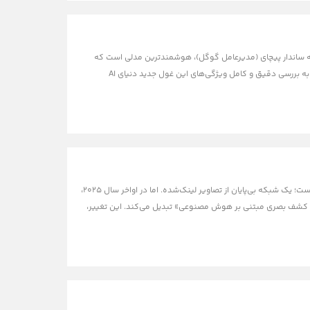
 از Gemini 3 رونمایی کرده است؛ مدلی که به گفته ساندار پیچای (مدیرعامل گوگل)، هوشمندترین مدلی است که
تاکنون ساخته شده و قرار است هر ایده‌ای را به واقعیت تبدیل کند. در ادامه این مقاله از بخش هوش مصنوعی وبلاگ، به بررسی دقیق و کامل ویژگی‌های این غول جدید دنیای AI
تب «تصاویر» (Images) گوگل، دهه‌هاست که یکی از پراستفاده‌ترین و در عین حال ساده‌ترین ابزارهای اینترنتی بوده است؛ یک شبکه بی‌پایان از تصاویر لینک‌شده. اما در اواخر سال ۲۰۲۵،
فرم کشف بصری مبتنی بر هوش مصنوعی» تبدیل می‌کند. این تغییر،