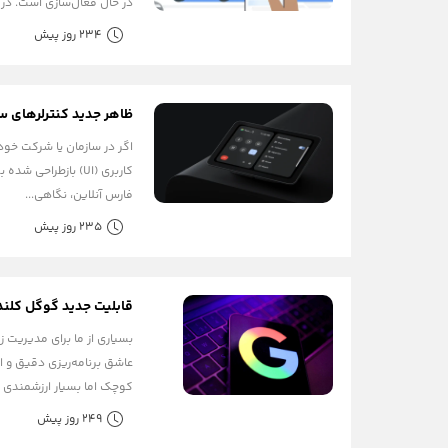
در حال فعال‌سازی است. در ا
234 روز پیش
ظاهر جدید کنترلرهای 
کاربری (UI) بازطر
فارس آنلاین، نگاهی...
235 روز پیش
قابلیت جدید گوگل کلندر: زم
کوچک اما بسیار ارزشمندی را
249 روز پیش