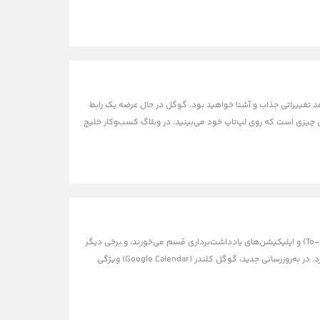
لسات استفاده می‌کنید، به زودی شاهد تغییراتی جذاب و آشنا خواهید بود. گوگل در حال عرضه یک رابط
ه آن چیزی است که روی لپ‌تاپ خود می‌بینید. در وبلاگ کسب‌وکار خلیج
بسیاری از ما برای مدیریت زمان و افزایش بهره‌وری، روش‌های خاص خود را داریم. برخی به لیست‌های انجام کار (To-do Lists) و اپلیکیشن‌های یادداشت‌برداری قسم می‌خورند، و برخی دیگر
عاشق برنامه‌ریزی دقیق و استفاده از پلنرها هستند. اگر شما در گروه دوم قرار دارید، گوگل خبر بسیار خوبی برایتان دارد. در به‌روزرسانی جدید، گوگل کلندر (Google Calendar) ویژگی