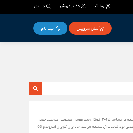
وبلاگ
دفاتر فروش
جستجو
شارژ سرویس
ثبت‌ نام
گوگل مپس (Google Maps) دیگر فقط یک نقشه ساده نیست؛ حالا یک مغز متفکر دارد! طبق جدیدترین اخبار منتشر شده در دسامبر ۲۰۲۵، گوگل رسماً هوش مصنوعی قدرتمند خود،
Gemini را جایگزین دستیار قدیمی Google Assistant در بخش مسیریابی (Navigation) کرده است. این تغییر بزرگ که مدتی بود شایعات آن شنیده می‌شد، حالا برای کاربران اندروید و iOS