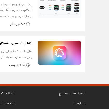
پیش‌بینی آب‌وهوا، به‌ویژه
برای ارائه پیش‌بینی‌های دقی
262 روز پیش
انقلاب در سیری: همکاری اپ
باقی مانده بود. اما به نظر می‌رسد با iOS 26، اپل سرانجام نه تنها این فاصله را جبران کرده، بلکه با یک حرکت استراتژیک و غیرم
268 روز پیش
دسترسی سریع
اطلاعات
درباره ما
ارتباط با ما