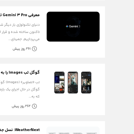
معرفی Gemini 3 Pro توسط گوگل
می‌پردازیم. جمینای...
261 روز پیش
گوگل تب Images را به اندروید و ios اضاف کرد
گوگل در حال اجرای یک باز
که به...
262 روز پیش
WeatherNext: نسل جدید هوش مصنوعی گوگل برای پیش‌بینی دقیق آب‌وهوا و بارش