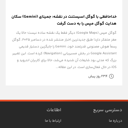
خداحافظی با گوگل اسیستنت در نقشه: جمینای (Gemini) سکان
هدایت گوگل مپس را به دست گرفت
گوگل مپس (Google Maps) دیگر فقط یک نقشه ساده نیست؛ حالا یک
مغز متفکر دارد! طبق جدیدترین اخبار منتشر شده در دسامبر ۲۰۲۵، گوگل
رسماً هوش مصنوعی قدرتمند خود، Gemini را جایگزین دستیار قدیمی
Google Assistant در بخش مسیریابی (Navigation) کرده است. این تغییر
بزرگ که مدتی بود شایعات آن شنیده می‌شد، حالا برای کاربران اندروید و
iOS در حال فعال‌سازی است. در این مقاله...
234 روز پیش
دسترسی سریع
اطلاعات
درباره ما
ارتباط با ما