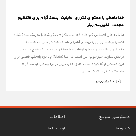
خداحافظی با محتوای تکراری: قابلیت اینستاگرام برای «تنظیم
مجدد» الگوریتم ریلز
آیا تا به حال احساس کرده‌اید که اینستاگرام دیگر شما را نمی‌شناسد؟ شاید
اکسپلور شما پر از ویدیوهای آشپزی شده باشد در حالی که شما به
تکنولوژی علاقه دارید، یا ریلزهایی (Reels) را می‌بینید که هیچ جذابیتی
برایتان ندارند. خبر خوب این است که متا (Meta) بالاخره راه‌حلی قطعی برای
این مشکل ارائه کرده است. طبق جدیدترین بیانیه رسمی، اینستاگرام
قابلیت جدیدی را تحت عنوان...
217 روز پیش
دسترسی سریع
اطلاعات
درباره ما
ارتباط با ما