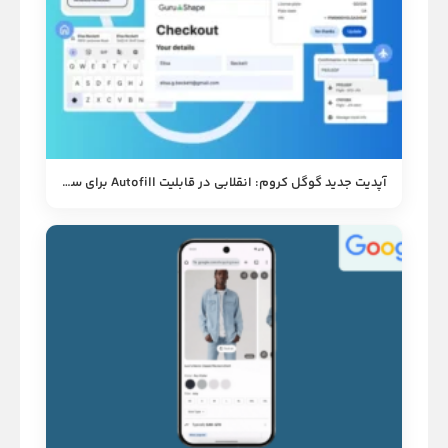
آپدیت جدید گوگل کروم: انقلابی در قابلیت Autofill برای سفر و خرید آسان‌تر