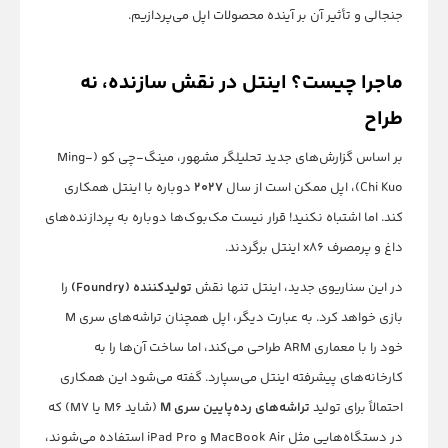
جنجالی و تأثیر آن بر آینده محصولات اپل می‌پردازیم.
ماجرا چیست؟ اینتل در نقش سازنده، نه
طراح
بر اساس گزارش‌های جدید تحلیلگر مشهور، مینگ-چی کو (Ming-
Chi Kuo)، اپل ممکن است از سال
۲۰۲۷
دوباره با اینتل همکاری
کند. اما اشتباه نکنید! قرار نیست مک‌بوک‌ها دوباره به پردازنده‌های
داغ و پرمصرف x86 اینتل برگردند.
در این سناریوی جدید، اینتل تنها نقش
تولیدکننده (Foundry)
را
بازی خواهد کرد. به عبارت دیگر، اپل همچنان تراشه‌های سری M
خود را با معماری ARM طراحی می‌کند، اما ساخت آن‌ها را به
کارخانه‌های پیشرفته اینتل می‌سپارد. گفته می‌شود این همکاری
احتمالاً برای تولید
تراشه‌های رده‌پایین سری M
(شاید M6 یا M7) که
در دستگاه‌هایی مثل MacBook Air و iPad Pro استفاده می‌شوند،