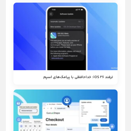
ترفند iOS 26: خداحافظی با پیامک‌های اسپم