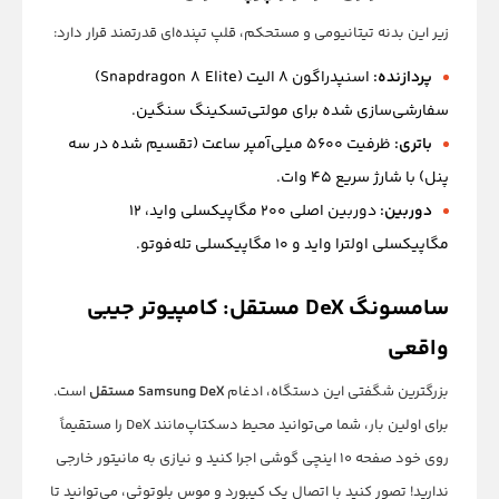
زیر این بدنه تیتانیومی و مستحکم، قلپ تپنده‌ای قدرتمند قرار دارد:
پردازنده:
اسنپدراگون ۸ الیت (Snapdragon 8 Elite)
سفارشی‌سازی شده برای مولتی‌تسکینگ سنگین.
باتری:
ظرفیت ۵۶۰۰ میلی‌آمپر ساعت (تقسیم شده در سه
پنل) با شارژ سریع ۴۵ وات.
دوربین:
دوربین اصلی ۲۰۰ مگاپیکسلی واید، ۱۲
مگاپیکسلی اولترا واید و ۱۰ مگاپیکسلی تله‌فوتو.
سامسونگ DeX مستقل: کامپیوتر جیبی
واقعی
بزرگترین شگفتی این دستگاه، ادغام
Samsung DeX مستقل
است.
برای اولین بار، شما می‌توانید محیط دسکتاپ‌مانند DeX را مستقیماً
روی خود صفحه ۱۰ اینچی گوشی اجرا کنید و نیازی به مانیتور خارجی
ندارید! تصور کنید با اتصال یک کیبورد و موس بلوتوثی، می‌توانید تا