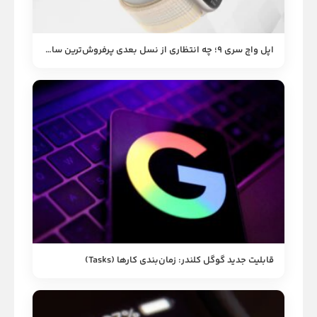
اپل واچ سری 9؛ چه انتظاری از نسل بعدی پرفروش‌ترین ساعت جهان داریم؟
قابلیت جدید گوگل کلندر: زمان‌بندی کارها (Tasks)