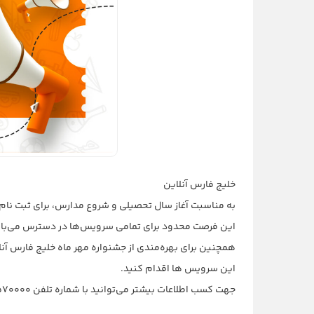
خلیج فارس آنلاین
به مناسبت آغاز سال تحصیلی و شروع مدارس، برای ثبت نام اشتراک جدید۵۰ درصد تخفیف و در صورتی که مشتری این شبکه هستید 10 روز شاژ هد
این فرصت محدود برای تمامی سرویس‌ها در دسترس می‌باشد 
همچنین برای بهره‌مندی از جشنواره مهر ماه خلیج فارس آنلا
این سرویس ها اقدام کنید.
جهت کسب اطلاعات بیشتر می‌توانید با شماره تلفن 91570000 تماس بگیرید. همکاران ما بصورت 24 ساعته پاسخگوی شما خواهند بود.