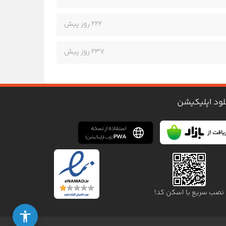
222 روز پیش
237 روز پیش
لود اپلیکیشن
نصب سریع با اسکن کد!