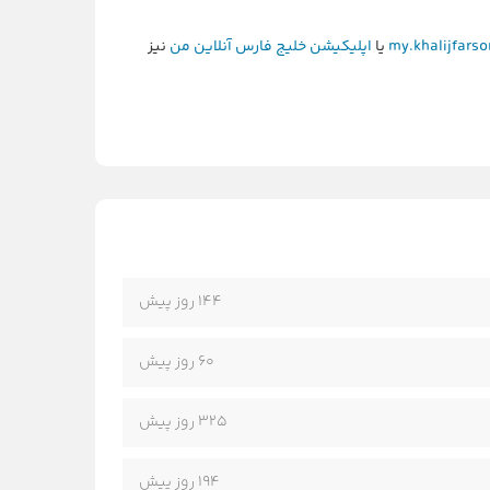
my.khalijfarso
یا
اپلیکیشن خلیج فارس آنلاین من
نیز
144 روز پیش
60 روز پیش
325 روز پیش
194 روز پیش