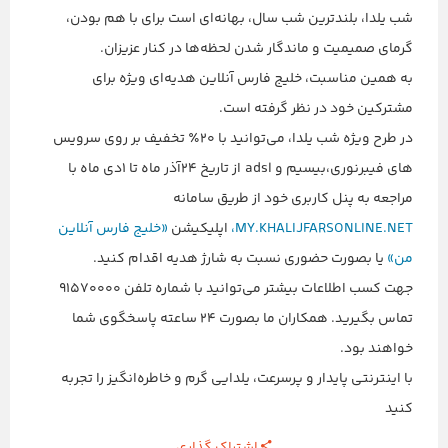
شب یلدا، بلندترین شب سال، بهانه‌ای است برای با هم بودن،
گرمای صمیمیت و ماندگار شدن لحظه‌ها در کنار عزیزان.
به همین مناسبت، خلیج فارس آنلاین هدیه‌ای ویژه برای
مشترکین خود در نظر گرفته است.
در طرح ویژه شب یلدا، می‌توانید با ۲۰٪ تخفیف بر روی سرویس
های فیبرنوری،بیسیم و adsl از تاریخ 24آذر ماه تا 1دی ماه با
مراجعه به پنل کاربری خود از طریق سامانه
MY.KHALIJFARSONLINE.NET،
اپلیکیشن
«خلیج فارس آنلاین
من»
یا بصورت حضوری نسبت به شارژ هدیه اقدام کنید.
جهت کسب اطلاعات بیشتر می‌توانید با شماره تلفن 91570000
تماس بگیرید. همکاران ما بصورت 24 ساعته پاسخگوی شما
خواهند بود.
با اینترنتی پایدار و پرسرعت، یلدایی گرم و خاطره‌انگیز را تجربه
کنید