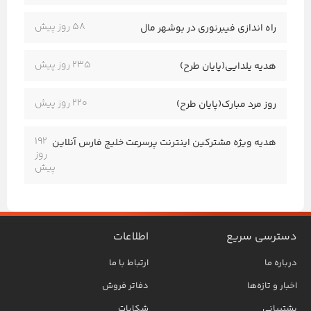
58 روز پیش
راه اندازی فیبرنوری در بوشهر مال
235 روز پیش
هدیه یلدایی(پایان طرح)
220 روز پیش
روز مرد مبارک(پایان طرح)
192
هدیه ویژه مشترکین اینترنت پرسرعت خلیج فارس آنلاین
روز
پیش
دسترسی سریع
اطلاعات
درباره ما
ارتباط با ما
اخبار و تازه‌ها
دفاتر فروش
پشتیبانی
شکایات