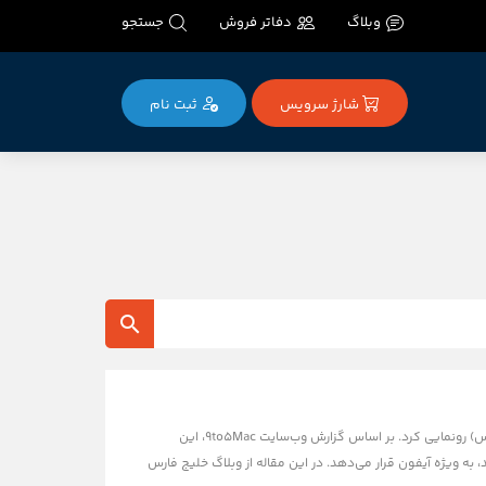
وبلاگ
دفاتر فروش
جستجو
شارژ سرویس
ثبت‌ نام
پلتفرم محبوب اینستاگرام سرانجام از سرویس اشتراکی جدید و مورد انتظار خود با نام Instagram Plus (اینستاگرام پلاس) رونمایی کرد. بر اساس گزارش وب‌سایت 9to5Mac، این
ر کاربران گوشی‌های هوشمند، به ویژه آیفون قرار می‌دهد. در این مقاله از وبلاگ خلیج فارس