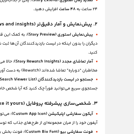
تمدید زمان استوری (Story Extend):
یکی از جذاب‌ترین 
۲۴ ساعت به
۴۸ ساعت
افزایش دهید.
۲. پیش‌نمایش و آمار دقیق‌تر (See previews and insights)
پیش‌نمایش استوری (Story Preview):
به کمک این قاب
دیگران را بدون اینکه در لیست بازدیدکنندگان آن‌ها ثبت
کنید.
آمار تماشای مجدد (Story Rewatch Insights):
حالا می‌
مخاطبان “دوباره” تماشا شده‌اند (Rewatch) به دست آورید.
جستجو در لیست بازدیدکنندگان (Search Viewer List):
جستجوی سریع می‌توانید فوراً چک کنید که آیا شخص خاصی
۳. شخصی‌سازی پیشرفته پروفایل (Make it yours)
آیکون سفارشی اپلیکیشن (Custom App Icon):
آیفون خود را از میان مجموعه‌ای از طرح‌های جذاب که توس
فونت سفارشی بیو (Custom Bio Font):