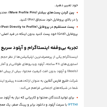
خود تغییر دهید.
پین کردن پست‌های بیشتر (More Profile Pins):
محدودیت ۳ پست برداشته ش
را در بالای پروفایل خود سنجاق (Pin) کنید.
پست مستقیم در پروفایل (Post Directly to Profile):
پروفایل (Grid) خود پست کنید بدون اینکه در فید اصلی (Feed) برای فالوورهایتان نمایش داده شود.
تجربه بی‌وقفه اینستاگرام و آپلود سریع ب
اینستاگرام یکی از پرمصرف‌ترین اپلیکیشن‌ها از نظر حجم 
استوری‌های ۴۸ ساعته، آپلود ویدیوهای طولانی‌ت
(Reels) و آپلود بدون افت کیفیت محتوا، بیش از پیش اهمیت پیدا می‌کند.
شرکت
خلیج فارس آنلاین
به عنوان ارائه‌دهنده پیشرو اینت
شما در شبکه‌های اجتماعی فراهم می‌کند:
برای تولیدکنندگان محتوا و کاربرانی که نیاز به آپلود 
(FTTH)
با سرعت آپلود و دانلود برابر و پینگ صفر، یک م