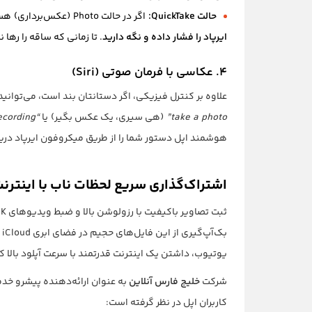
حالت QuickTake:
اگر در حالت Photo (عکس‌برداری) هستید اما می‌خواهید یک ویدیوی کوتاه بگیرید، می‌توانید
ایرپاد را فشار داده و نگه دارید
. تا زمانی که ساقه را رها 
۴. عکاسی با فرمان صوتی (Siri)
علاوه بر کنترل فیزیکی، اگر دستانتان بند است، می‌توان
take a photo”
(هی سیری، یک عکس بگیر) یا
“Hey Siri, start recording”
هوشمند اپل دستور شما را از طریق میکروفون ایرپاد دریا
اشتراک‌گذاری سریع لحظات ناب با اینترن
ب
یوتیوب، داشتن یک اینترنت قدرتمند با سرعت آپلود بالا ک
شرکت
خلیج فارس آنلاین
به عنوان ارائه‌دهنده پیشرو خدما
کاربران اپل در نظر گرفته است: