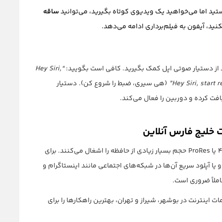
ساقه
نکنید، آیفون به فیلم‌برداری ادامه می‌دهد.
ید از دستیار صوتی اپل کمک بگیرید. کافی است بگویید:
“Hey Siri,
(هی سیری، ضبط را شروع کن). دستیار
فت کرده و دوربین را فعال می‌کند.
ت خلیج فارس آنلاین
ثبت تصاویر باکیفیت با رزولوشن بالا و ضبط ویدیوهای 4K یا ProRes حجم بسیار زیادی از حافظه را اشغال می‌کنند. برای
ک‌آپ‌گیری از این فایل‌های حجیم در فضای ابری iCloud و یا آپلود سریع آن‌ها در شبکه‌های اجتماعی مانند اینستاگرام و
املاً ضروری است.
ت اینترنت در بوشهر، شیراز و تهران، بهترین راهکارها را برای