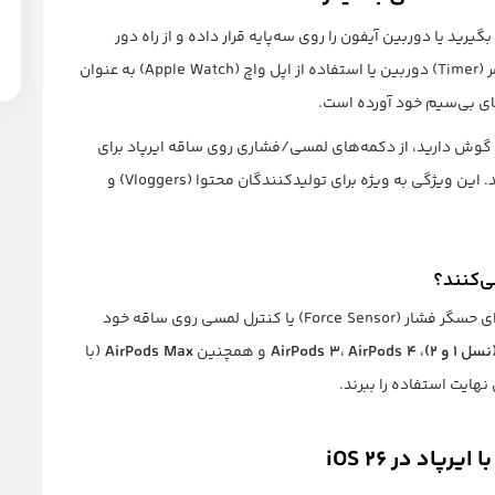
‌جمعی بگیرید یا دوربین آیفون را روی سه‌پایه قرار داده و از راه دور
عکاسی کنید، تنها راه‌حل‌های شما استفاده از قابلیت تایمر (Timer) دوربین یا استفاده از اپل واچ (Apple Watch) به عنوان
های بی‌سیم خود آورده است.
 در گوش دارید، از دکمه‌های لمسی/فشاری روی ساقه ایرپاد برای
ثبت عکس یا حتی شروع و پایان ضبط ویدیو استفاده کنید. این ویژگی به ویژه برای تولیدکنندگان محتوا (Vloggers) و
ی‌کنند؟
طبق بررسی‌های اولیه، این قابلیت برای مدل‌هایی که دارای حسگر فشار (Force Sensor) یا کنترل لمسی روی ساقه خود
،
AirPods 4
،
AirPods 3
و همچنین
AirPods Max
(با
اد در iOS 26