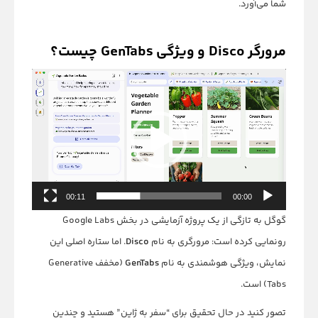
شما می‌آورد.
مرورگر Disco و ویژگی GenTabs چیست؟
نمایشگر
ویدیو
00:11
00:00
گوگل به تازگی از یک پروژه آزمایشی در بخش Google Labs
رونمایی کرده است: مرورگری به نام
Disco
. اما ستاره اصلی این
نمایش، ویژگی هوشمندی به نام
GenTabs
(مخفف Generative
Tabs) است.
تصور کنید در حال تحقیق برای “سفر به ژاپن” هستید و چندین