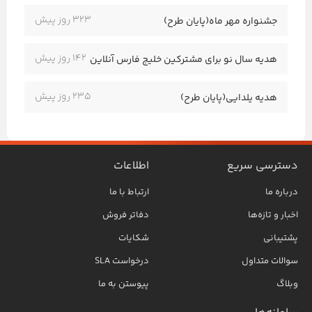
323 روز پیش
جشنواره مهر ماه(پایان طرح)
142 روز پیش
هدیه سال نو برای مشترکین خلیج فارس آنلاین
235 روز پیش
هدیه یلدایی(پایان طرح)
دسترسی سریع
اطلاعات
درباره ما
ارتباط با ما
اخبار و تازه‌ها
دفاتر فروش
پشتیبانی
شکایات
سوالات متداول
درخواست SLA
وبلاگ
پیوستن به ما