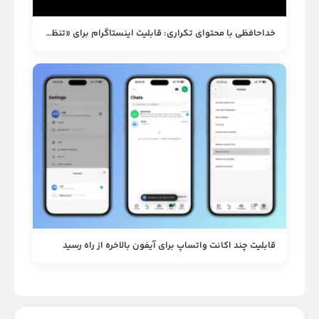
خداحافظی با محتوای تکراری: قابلیت اینستاگرام برای «تنظیم مجدد» الگوریتم ریلز
قابلیت چند اکانت واتساپ برای آیفون بالاخره از راه رسید